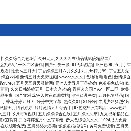
不卡,久久综合九色综合久99天天,久久久久在精品线影院精品国产
流少妇A片一区二区蜜桃
|
国产性爱一级
|
91无码视频
|
亚洲色99
|
五月丁香
线观看
|
性爱网五月天
|
丁香婷婷五月六月久久
|
九九热精品99
|
丁香五月先
|
综合xx网
|
激情五月天免费视频
|
wwccc久久久
|
色噜噜,噜噜色
|
激情综合
99re8
|
五月天五月天激情网
|
亚洲人妻五月丁香婷婷
|
色狠狠色综合
|
欧
青青
|
久久日韩婷婷五月
|
日本久久超碰
|
香蕉久久国产AV一区二区
|
欧美
精品午夜
|
国产亚洲成AV人片在线观黄桃
|
亚洲欧洲另类
|
五月色情精品
|
国
|
丁香花婷婷五月天
|
婷婷中文字幕
|
热久久91
|
91婷婷
|
丰满少妇猛烈A片
激情五月四射婷婷
|
婷婷激情五月综合丁
|
97热这里只有精品
|
www色婷
久五月
|
久9无码视频
|
五月婷婷综合在线
|
五月婷久久草
|
九九视频精品在
影院婷婷
|
开心婷婷五月中文字幕组
|
伊人色综合久久久
|
1024成人免费
热在线观看免费
|
五月婷婷大香蕉
|
狠狠狠狠狠狠草
|
黄网免费观看
|
五月天