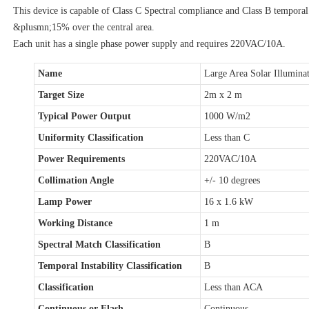
This device is capable of Class C Spectral compliance and Class B temporal i
&plusmn;15% over the central area.
Each unit has a single phase power supply and requires 220VAC/10A.
Name
Large Area Solar Illumina
Target Size
2m x 2 m
Typical Power Output
1000 W/m2
Uniformity Classification
Less than C
Power Requirements
220VAC/10A
Collimation Angle
+/- 10 degrees
Lamp Power
16 x 1.6 kW
Working Distance
1 m
Spectral Match Classification
B
Temporal Instability Classification
B
Classification
Less than ACA
Continuous or Flash
Continuous,