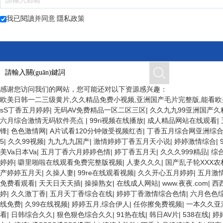
我已閱讀并同意
隱私政策
感谢您访问我们的网站，您可能还对以下资源感兴趣：
欧美日韩一二三级黄片,久久精品免费小视频,亚洲国产毛片完整版,能看欧
sS丁香五月婷婷
|
无码AV免费精品一区二区三区
|
久久九九99亚洲国产久
六月综合激情无码软件亮点
|
99ri视频在线播放
|
成人精品网站在线观看
|
锋
|
色色激情网
|
A片试看120分钟做受视频红杏
|
丁香五月综合网亚洲综
5
|
久久99视频
|
九九九九国产
|
激情婷婷丁香五月天小说
|
婷婷激情综合
|
美Va日本Va
|
五月丁香六月婷婷色情
|
婷丁香五月天
|
久久久999精品
|
综
婷婷
|
噼里啪啦在线观看免费完整版视频
|
人妻久久久
|
国产乱子轮XXX农
产婷婷五月天
|
久操人妻
|
99re在线观看视频
|
久久开心五月婷婷
|
五月激
免费看观看
|
天天日天天插
|
操操熟女
|
在线成人网站
|
www.夜夜.com
|
西
婷
|
久久激丁香
|
五月天丁香综合在线
|
婷婷丁香激情综合色情
|
六月色色
线免费
|
久99在线视频
|
婷婷五月,综合伊人
|
任你擦免费视频
|
一本久久亚
看
|
日韩综合久久
|
狠色狠色综合久久
|
91热在线
|
韩日AV片
|
538在线
|
婷