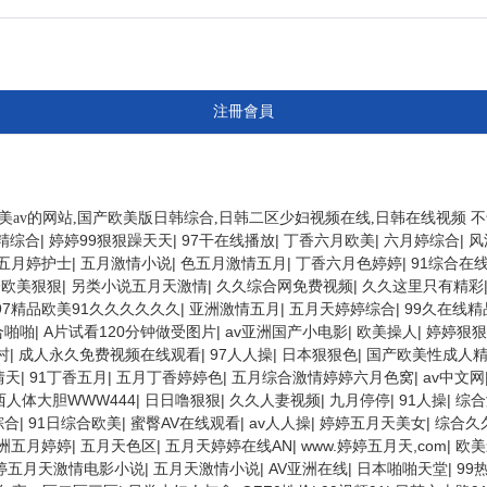
注冊會員
美av的网站,国产欧美版日韩综合,日韩二区少妇视频在线,日韩在线视频 
精综合
|
婷婷99狠狠躁天天
|
97干在线播放
|
丁香六月欧美
|
六月婷综合
|
风
五月婷护士
|
五月激情小说
|
色五月激情五月
|
丁香六月色婷婷
|
91综合在
合欧美狠狠
|
另类小说五月天激情
|
久久综合网免费视频
|
久久这里只有精彩
97精品欧美91久久久久久久
|
亚洲激情五月
|
五月天婷婷综合
|
99久在线精品
合啪啪
|
A片试看120分钟做受图片
|
av亚洲国产小电影
|
欧美操人
|
婷婷狠狠
村
|
成人永久免费视频在线观看
|
97人人操
|
日本狠狠色
|
国产欧美性成人
情天
|
91丁香五月
|
五月丁香婷婷色
|
五月综合激情婷婷六月色窝
|
av中文网
西人体大胆WWW444
|
日日噜狠狠
|
久久人妻视频
|
九月停停
|
91人操
|
综合
综合
|
91日综合欧美
|
蜜臀AV在线观看
|
av人人操
|
婷婷五月天美女
|
综合久
洲五月婷婷
|
五月天色区
|
五月天婷婷在线AN
|
www.婷婷五月天,com
|
欧美
婷五月天激情电影小说
|
五月天激情小说
|
AV亚洲在线
|
日本啪啪天堂
|
99