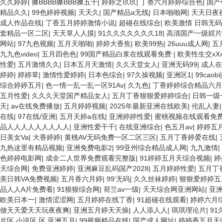
久久婷婷
|
搡BBBB搡BBB搡五十
|
婷婷之玖玖
|
丁香六月婷婷综合色
|
国产
精品久久
|
99色婷婷视频
|
天天久
|
国产精品a无线
|
日本啪啪网
|
天天日夜
成人作品在线
|
丁香五月婷婷激情小说
|
超碰在线综合
|
欧美激情 日韩无码
套精品一区二区
|
天天草人人摸
|
91久久久久久久久18
|
高清国产一级婬片
网站
|
97九色视频
|
五月天啪啪
|
婷婷大香焦
|
欧美99热
|
26uuu成人网
|
五
九九色video
|
五月四色色
|
99国产精品白浆在线观看免费
|
欧美性生交xX
性爱
|
五月激情久久
|
日本五月天激情
|
久久天堂女人
|
亚洲无码99
|
成人在
婷婷
|
婷婷草
|
激情性爱婷婷
|
日本色综合
|
97久操视频
|
亚洲区1
|
99caobi
综合婷婷五月
|
色一情一乱一乱一区91Av
|
久九色
|
丁香婷婷综合精品六月
五月性爱
|
久久久天堂国产精品女人
|
五月丁香狠狠爱婷婷综合
|
日韩一级
天
|
av在线免费播放
|
五月婷婷视频
|
2025年最新亚洲在线欧美
|
伦乱人妻
在线
|
97在线/亚洲
|
五月天婷a在线
|
亚洲婷婷性爱
|
蜜桃视频在线观看免
品人人人人人人人人人
|
亚洲性爱干干
|
在线亚洲综合
|
色五月av
|
婷婷五月
日美女Va
|
大香婷婷
|
黄桃AV无码免费一区二区三区
|
五月丁香婷爱在线
|
九热这里有精品视频
|
亚洲免费电影2
|
99亚州综合精品成人网
|
九九激情
|
色婷婷电影网
|
成全二人世界免费观看完整版
|
91婷婷五月天综合视频
|
婷
天综合网
|
免费亚洲婷婷
|
亚洲麻豆乱码国产2028
|
五月婷婷性爱
|
五月丁
美日韩VA免费视频
|
五月香六月婷
|
99'无码
|
久久丝袜婷婷
|
狠狠爱婷婷五
品人人A片免费看
|
91狠狠综合网
|
荷兰av一级
|
天天综合网亚洲网站
|
亚
欧美日本一
|
激情涩涩网
|
五月婷婷在线丁香
|
91超碰在线观看
|
婷婷六月
做天天爱天天玩夜夜爽
|
亚洲五月婷天天操
|
人人添人人
|
琪琪理论片
|
9
片区 小说区 区 亚洲五月
|
99视频精品在线
|
国产成人网址
|
婷婷香五月天