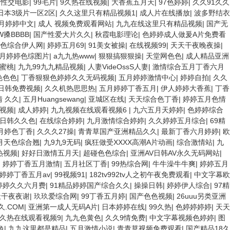
1性交电影
|
99毛片
|
9久热在线视频
|
大香蕉五月天
|
97色婷婷
|
久久91久久
日本3级片一区2区
|
久久这里只有精品视频1
|
成人片在线播放
|
波多野结衣
月婷婷中文
|
成人 视频免费观看网站
|
九九在线这里只有精品视频
|
国产无
搡BBBB
|
国产性爱大片久久
|
秋霞电影理论
|
色婷婷成人做爰A片免费看
色综合伊人网
|
婷婷五月69
|
91美女被操
|
在线视频99
|
天天干夜晚夜操
|
月婷婷色综图片
|
a九九热www
|
狠狠搞狠狠操
|
天堂网色色
|
成人精品亚洲
蜜桃
|
九九99九九精品视频
|
人妻VideOssS人妻
|
激情综合五月丁香六月
色色色
|
丁香狠狠色婷婷久久无码视频
|
五月婷婷激情中心
|
婷婷自拍
|
久久
日韩免费视频
|
久久机热思思热
|
五月婷婷丁香五月
|
伊人婷婷大香蕉
|
丁香
 久久
|
五月Huangsewang
|
亚城区在线
|
天天综合色丁香
|
婷婷五月色情
视频
|
成人婷婷
|
九九视频在线观看视频6
|
九六五月天婷婷
|
色婷婷综合
日韩久久色
|
在线综合婷婷
|
九月激情综合婷婷
|
久久婷婷五月综合
|
69精
月婷色丁香
|
久久久27操
|
青青草国产亚洲精品久久
|
最新丁香六月婷婷
|
欧
月天色综合翘
|
九9九9无码
|
疯狂做受XXXX高潮A片动画
|
综合激情站
|
九
热视频
|
好好日激情五月天
|
超碰色色综合
|
亚洲AV日韩AV永久无码网站
|
|
婷婷丁香五月激情
|
五月社区丁香
|
99热综合网
|
牛牛澡牛牛爽
|
婷婷五月
婷婷丁香五月av
|
99视频91
|
182tv992tv人之初午夜免费观看
|
中文字幕欧
婷婷久久六月费
|
91精品婷婷国产综合久久
|
操操日韩
|
婷婷伊人综合
|
97精
天干夜夜谢
|
玖玖爱综合网
|
99丁香五月婷
|
国产色色视频
|
26uuu另类亚洲
久.COM
|
亚洲第一成人无码A片
|
日本婷婷在线
|
99久热
|
色婷婷婷婷
|
天天
久热在线观看视频9
|
九九色黄色
|
久久9情免费
|
中文字幕视频色婷婷
|
图
色
|
九九这里都是精品
|
五月激情小说
|
青青草视频免费观看
|
国产精品18久