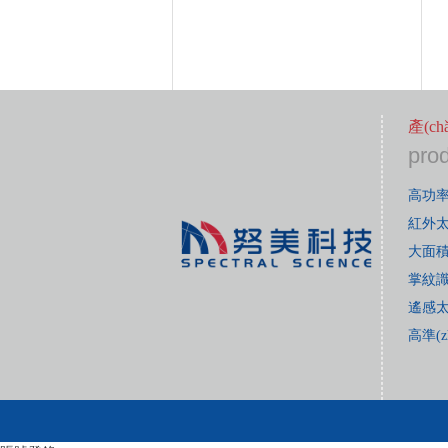
產(c
pro
高功
紅外
大面積
掌紋
遙感
高準(