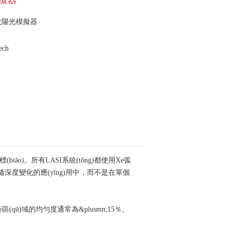
擬器
太陽光模擬器
ech
)。所有LASI系統(tǒng)都使用Xe弧
于隨深度變化的應(yīng)用中，而不是在單個
(qū)域的均勻度通常為&plusmn;15％。