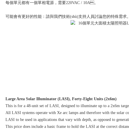
每個單元都有一個單相電源，需要220VAC / 10A。
可能會有更好的性能：請與我們技術(shù)支持人員討論您的特殊需求
Large Area Solar Illuminator (LASI), Forty-Eight Units (2x6m)
This is for a 48-unit set of LASI, designed to illuminate up to a 2x6m targe
All LASI systems operate with Xe arc lamps and therefore with the solar co
LASI to be used in applications that vary with depth, as opposed to generat
This price does include a basic frame to hold the LASI at the correct distan