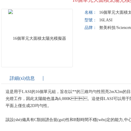
16個單元大面積太陽光模
名稱：
16個單元大面積
型號：
16LASI
品牌：
努美科技/Sciencet
詳細(xì)信息
這是用于LASI的16個單元組，旨在以**的三維均勻性照亮2mX2m的目標(biāo
光燈工作，因此太陽能色溫為6,000K。這使得LASI可以用
平面上僅生成2D均勻性。
該設(shè)備具有C類頻譜合規(guī)性和B類時間不穩(wěn)定的能力,中心區