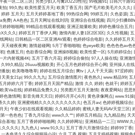
午夜一区二区三区
|
另类少妇人与禽zOZZ0性伦
|
99视频91
|
日韩六十路9
夜拍
|
99久热
|
欧美性爱五月天
|
欧美丁香五月
|
国产毛片欧美毛片久久久
|
 婷婷 五月天
|
五月天婷婷基地丁香
|
99热综合网
|
99婷五月
|
久色姿源
|
五
a免费
|
A A色色
|
五月天网址在线刘玥
|
亚洲综合在线视频
|
四川少扫搡BBW
月婷婷啪啪网
|
99精品在线观看视频
|
亚洲正能量欧美
|
婷婷色播综合五月
|
xX久久久
|
婷婷五月丁香伊人网
|
激情内射人妻1区2区3区
|
久久性视频
|
五
线网站
|
日韩精品一区二区亚洲AV观看
|
色婷婷综合电影
|
久久婷婷五月天
|
天天碰夜夜爽
|
激情超碰网
|
5月丁香啪啪啪
|
色yeye欧美
|
色色色色av色
初
|
色播五月
|
色欲香综合网
|
亚洲操B视频
|
欧美性爱一区
|
5月婷婷综合
|
一片内射视频4K
|
五月丁香六月花
|
婷婷综合偷拍
|
97人人操在线
|
亚洲激情
|
久99久精品
|
26uuu视频欧美
|
开心五月色婷婷综合开心网
|
亚州操人在线
费播放
|
欧美噜噜噜草
|
婷婷在线五月综合
|
爽tv
|
人人干天天舔
|
97涩婷婷
|
天美女21p
|
99久久九九
|
五月综合激情图片
|
夜色热久
|
www.精品99
|
五
五月婷婷六月丁香
|
婷婷五月天国产精品
|
激情 久久 婷婷
|
色就干
|
婷婷五
欧美Va在线
|
婷婷精品免费久久
|
另类图片五月天激情
|
夜夜爱网站
|
思思
婷色激情网
|
影音先锋天天日
|
婷婷5月开心6月
|
黄色录像网点
|
www.91操
香久久婷
|
亚洲蜜桃精久久久久久久久久久久
|
色五月av
|
色婷婷视频综合
|
月天
|
午夜少妇在线观看视频
|
久久精品婷婷
|
蜜桃人妻无码AV天堂三区
|
洲第一色色色
|
丁香九月综合
|
www久久艹
|
婷婷五月精品
|
九九精品热
|
天
综合基地
|
五月丁香婷婷啪啪网
|
久久婷婷网址
|
亚洲精品一二三
|
WWW.久
1久久久久久
|
九九色人
|
www.91久久
|
五月丁香六月激情综合
|
婷婷99丁香
|
|
一本色道久久综合狠狠躁小说
|
六月 丁香 视频
|
五月天婷婷视频
|
狠狠色