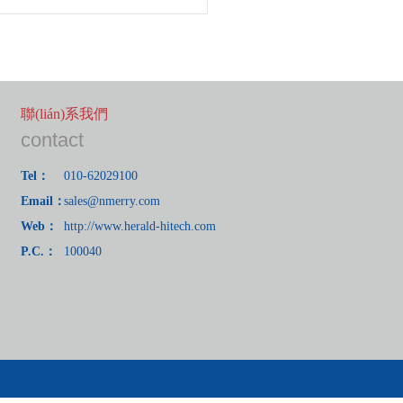
聯(lián)系我們
contact
Tel：
010-62029100
Email：
sales@nmerry.com
Web：
http://www.herald-hitech.com
P.C.：
100040